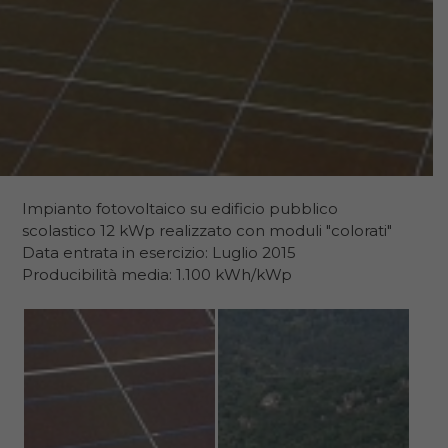
Impianto fotovoltaico su edificio pubblico
scolastico 12 kWp realizzato con moduli "colorati"
Data entrata in esercizio: Luglio 2015
Producibilità media: 1.100 kWh/kWp